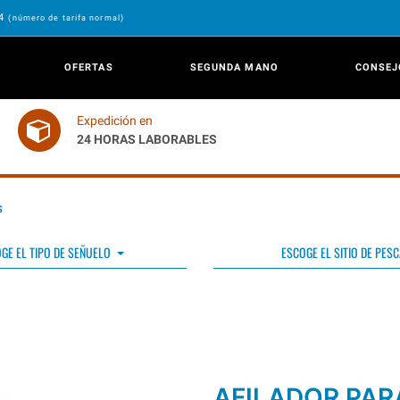
24
(número de tarifa normal)
OFERTAS
SEGUNDA MANO
CONSEJ
Expedición en
24 HORAS LABORABLES
S
GE EL TIPO DE SEÑUELO
ESCOGE EL SITIO DE PESC
AFILADOR PAR