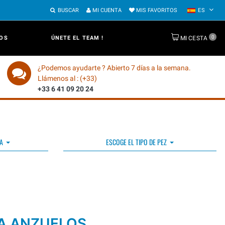
BUSCAR
MI CUENTA
MIS FAVORITOS
ES
0
OS
ÚNETE EL TEAM !
MI CESTA
¿Podemos ayudarte ? Abierto 7 días a la semana.
Llámenos al : (+33)
+33 6 41 09 20 24
A
ESCOGE EL TIPO DE PEZ
A ANZUELOS