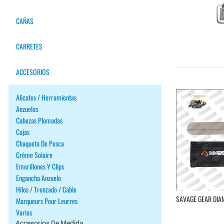
CAÑAS
CARRETES
ACCESORIOS
Alicates / Herramientas
Anzuelos
Cabezas Plomadas
Cajas
Chaqueta De Pesca
Crème Solaire
Emerillones Y Clips
Engancha Anzuelo
Hilos / Trenzado / Cable
SAVAGE GEAR DI
Marqueurs Pour Leurres
Varios
Accesorios De Medida