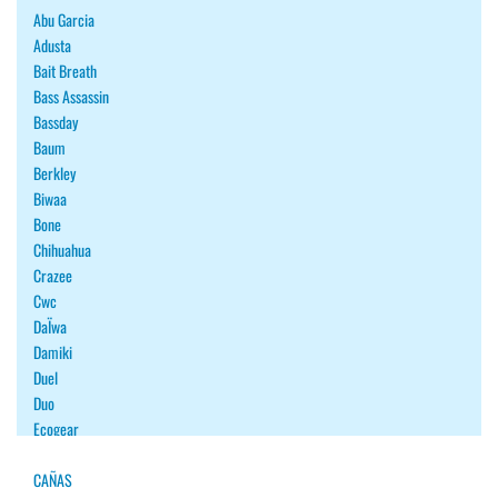
Abu Garcia
Adusta
Bait Breath
Bass Assassin
Bassday
Baum
Berkley
Biwaa
Bone
Chihuahua
Crazee
Cwc
DaÏwa
Damiki
Duel
Duo
Ecogear
Fiiish
Fish Arrow
CAÑAS