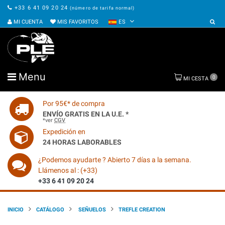
+33 6 41 09 20 24
(número de tarifa normal)
MI CUENTA
MIS FAVORITOS
ES
Menu
0
MI CESTA
Por 95€* de compra
ENVÍO GRATIS EN LA U.E. *
*ver
CGV
Expedición en
24 HORAS LABORABLES
¿Podemos ayudarte ? Abierto 7 días a la semana.
Llámenos al : (+33)
+33 6 41 09 20 24
INICIO
CATÁLOGO
SEÑUELOS
TREFLE CREATION