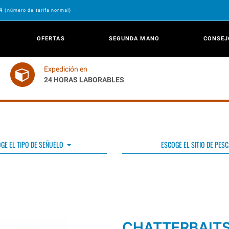
24
(número de tarifa normal)
OFERTAS
SEGUNDA MANO
CONSEJ
Expedición en
24 HORAS LABORABLES
GE EL TIPO DE SEÑUELO
ESCOGE EL SITIO DE PESC
CHATTERBAIT