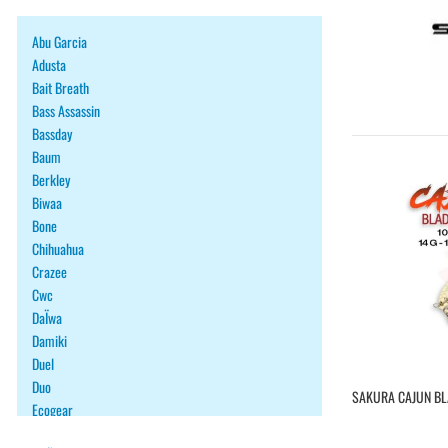
Abu Garcia
Adusta
Bait Breath
Bass Assassin
Bassday
Baum
Berkley
Biwaa
Bone
Chihuahua
Crazee
Cwc
DaÏwa
Damiki
Duel
Duo
SAKURA CAJUN BL
Ecogear
Fiiish