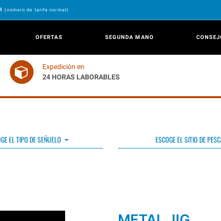
24
(número de tarifa normal)
OFERTAS
SEGUNDA MANO
CONSEJ
Expedición en
24 HORAS LABORABLES
GE EL TIPO DE SEÑUELO
ESCOGE EL SITIO DE PESC
METAL JIG