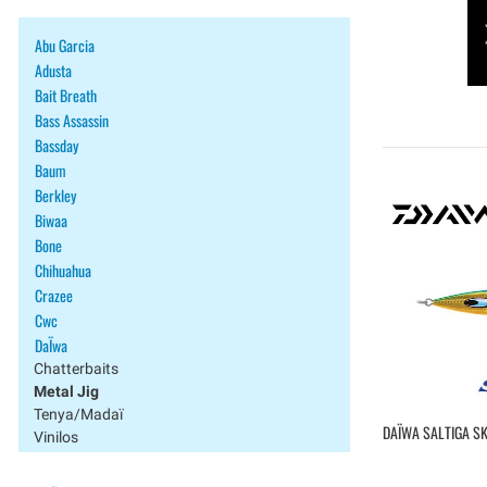
Abu Garcia
Adusta
Bait Breath
Bass Assassin
Bassday
Baum
Berkley
Biwaa
Bone
Chihuahua
Crazee
Cwc
DaÏwa
Chatterbaits
Metal Jig
Tenya/madaï
DAÏWA SALTIGA SK
Vinilos
Damiki