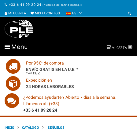
+33 6 41 09 20 24
(número de tarifa normal)
MI CUENTA
MIS FAVORITOS
ES
Menu
0
MI CESTA
Por 95€* de compra
ENVÍO GRATIS EN LA U.E. *
*ver
CGV
Expedición en
24 HORAS LABORABLES
¿Podemos ayudarte ? Abierto 7 días a la semana.
Llámenos al : (+33)
+33 6 41 09 20 24
INICIO
CATÁLOGO
SEÑUELOS