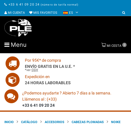
+33 6 41 09 20 24
(número de tarifa normal)
MI CUENTA
MIS FAVORITOS
ES
Menu
0
MI CESTA
Por 95€* de compra
ENVÍO GRATIS EN LA U.E. *
*ver
CGV
Expedición en
24 HORAS LABORABLES
¿Podemos ayudarte ? Abierto 7 días a la semana.
Llámenos al : (+33)
+33 6 41 09 20 24
INICIO
CATÁLOGO
ACCESORIOS
CABEZAS PLOMADAS
NOIKE