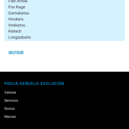
Fish Arrow
Fox Rage
Gamakatsu
Hookers
Imakatsu
Keitech
Longasbaits
Major Craft
Megabass
NAUTISME
Musaga
Nogales
Noike
Owner
Ragot
PESCA-SEÑUELO-EVOLUCIÓN
Reins
River Stream
Valores
Sakura
Servicios
Savage Gear
Socios
Smith
Spro
Marcas
Svartzonker
Tiemco