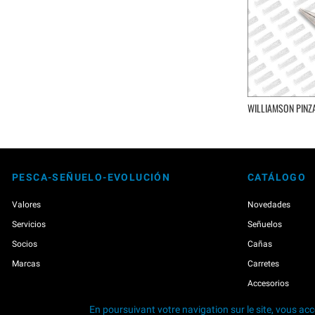
WILLIAMSON PINZA
PESCA-SEÑUELO-EVOLUCIÓN
CATÁLOGO
Valores
Novedades
Servicios
Señuelos
Socios
Cañas
Marcas
Carretes
Accesorios
En poursuivant votre navigation sur le site, vous acce