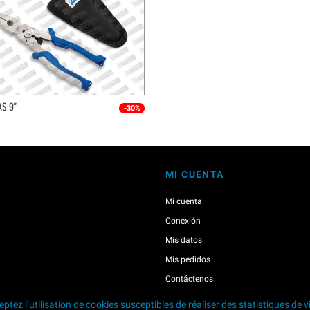
S 9''
-30%
MI CUENTA
Mi cuenta
Conexión
Mis datos
Mis pedidos
Contáctenos
ptez l’utilisation de cookies susceptibles de réaliser des statistiques de v