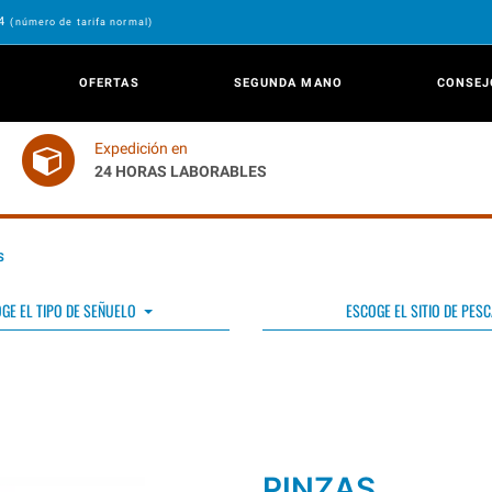
24
(número de tarifa normal)
OFERTAS
SEGUNDA MANO
CONSEJ
Expedición en
24 HORAS LABORABLES
S
GE EL TIPO DE SEÑUELO
ESCOGE EL SITIO DE PESC
PINZAS