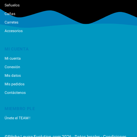
Señuelos
Cañas
Carretes
Accesorios
MI CUENTA
Mi cuenta
Conexión
Mis datos
Mis pedidos
Contáctenos
MIEMBRO PLE
Únete el TEAM !
©Pêche Leurre Evolution.com 2026 -
Datos legales
-
Condiciones