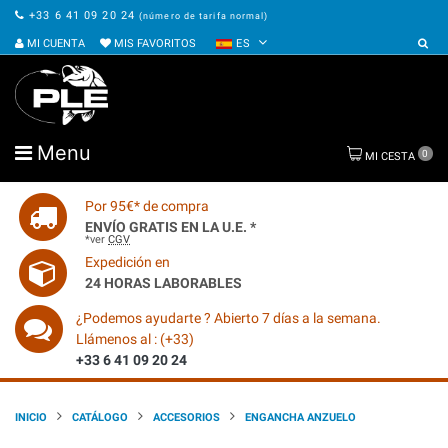
+33 6 41 09 20 24
(número de tarifa normal)
MI CUENTA
MIS FAVORITOS
ES
Menu
0
MI CESTA
Por 95€* de compra
ENVÍO GRATIS EN LA U.E. *
*ver
CGV
Expedición en
24 HORAS LABORABLES
¿Podemos ayudarte ? Abierto 7 días a la semana.
Llámenos al : (+33)
+33 6 41 09 20 24
INICIO
CATÁLOGO
ACCESORIOS
ENGANCHA ANZUELO