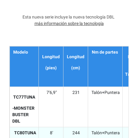
Esta nueva serie incluye la nueva tecnología DBL
más información sobre la tecnología
Modelo
Nm de partes
Longitud
Longitud
Long
d
(pies)
(cm)
Trans
(c
7'6,9"
231
Talón+Puntera
15
TC77TUNA
-MONSTER
BUSTER
DBL
TC80TUNA
8'
244
Talón+Puntera
16