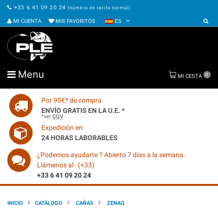
+33 6 41 09 20 24
(número de tarifa normal)
MI CUENTA
MIS FAVORITOS
ES
Menu
0
MI CESTA
Por 95€* de compra
ENVÍO GRATIS EN LA U.E. *
*ver
CGV
Expedición en
24 HORAS LABORABLES
¿Podemos ayudarte ? Abierto 7 días a la semana.
Llámenos al : (+33)
+33 6 41 09 20 24
INICIO
CATÁLOGO
CAÑAS
ZENAQ