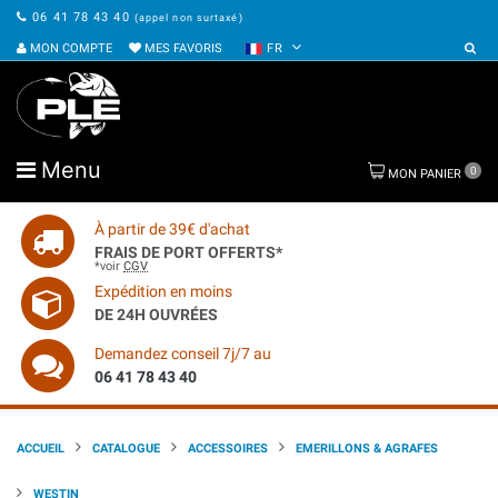
06 41 78 43 40
(appel non surtaxé)
MON COMPTE
MES FAVORIS
FR
Menu
0
MON PANIER
À partir de 39€ d'achat
FRAIS DE PORT OFFERTS*
*voir
CGV
Expédition en moins
DE 24H OUVRÉES
Demandez conseil 7j/7 au
06 41 78 43 40
ACCUEIL
CATALOGUE
ACCESSOIRES
EMERILLONS & AGRAFES
WESTIN