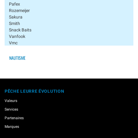
Pafex
Rozemeijer
Sakura
Smith
Snack Baits
Vanfook
Vmc
Westin
Xesta
NAUTISME
Yamashita
Gilets / Sacs
Hameçons
Marqueurs Pour Leurres
PÊCHE LEURRE ÉVOLUTION
Nylons / Tresses / Cables
Pinces / Outillage
Valeurs
Têtes Plombées
Services
Partenaires
Marques