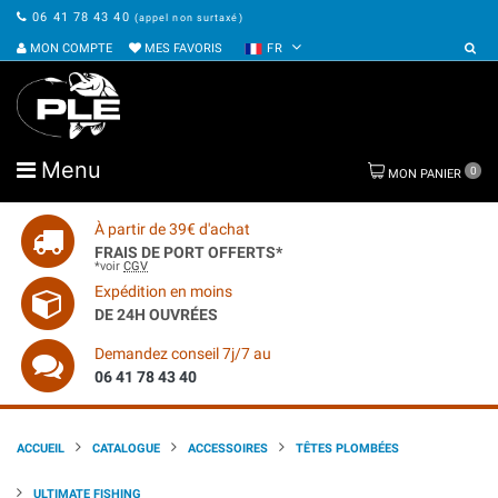
06 41 78 43 40
(appel non surtaxé)
MON COMPTE
MES FAVORIS
FR
Menu
0
MON PANIER
À partir de 39€ d'achat
FRAIS DE PORT OFFERTS*
*voir
CGV
Expédition en moins
DE 24H OUVRÉES
Demandez conseil 7j/7 au
06 41 78 43 40
ACCUEIL
CATALOGUE
ACCESSOIRES
TÊTES PLOMBÉES
ULTIMATE FISHING