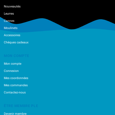
Reins
Nouveautés
River Stream
Leurres
Sakura
Savage Gear
Cannes
Smith
Moulinets
Spro
Accessoires
Svartzonker
Tiemco
Chèques cadeaux
Ultimate Fishing
Vanfook
MON COMPTE
Vmc
Mon compte
VolkiËn
Westin
Connexion
XorÜs
Mes coordonnées
Zappu
Mes commandes
Contactez-nous
ÊTRE MEMBRE PLE
Devenir membre