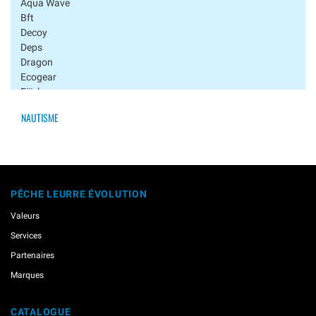
Aqua Wave
Bft
Decoy
Deps
Dragon
Ecogear
Fiiish
Fin-Tech
NAUTISME
Fish Arrow
Fox Rage
Gamakatsu
Hookers
Imakatsu
PÊCHE LEURRE ÉVOLUTION
Keitech
Longasbaits
Valeurs
Major Craft
Services
Megabass
Musaga
Partenaires
Nogales
Marques
Noike
Owner
CATALOGUE
Ragot