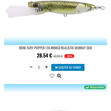
BONE FURY POPPER 130 #RMCD REALISTIC MURRAY COD
28.54
€
43.90 €
-35%
AJOUTER AU PANIER
Disponible