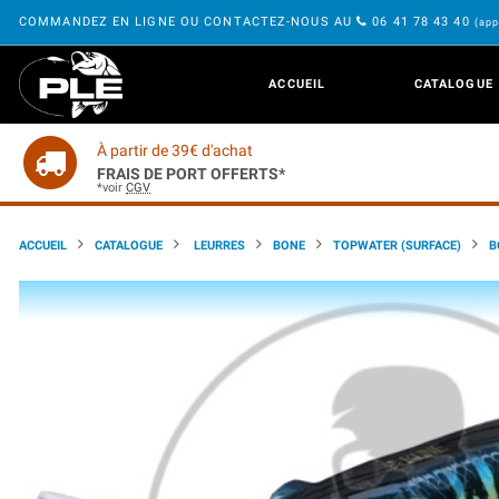
COMMANDEZ EN LIGNE OU CONTACTEZ-NOUS AU
06 41 78 43 40
(app
ACCUEIL
CATALOGUE
À partir de 39€ d'achat
FRAIS DE PORT OFFERTS*
*voir
CGV
ACCUEIL
CATALOGUE
LEURRES
BONE
TOPWATER (SURFACE)
B