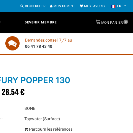
RECHERCHER
MON COMPTE
MES FAVORIS
FR
0
S
DEVENIR MEMBRE
MON PANIER
Demandez conseil 7j/7 au
06 41 78 43 40
FURY POPPER 130
28.54 €
BONE
 :
Topwater (Surface)
Parcourir les références