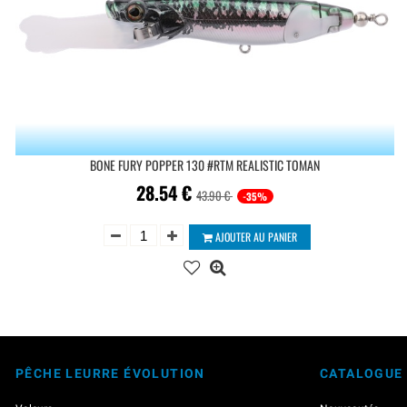
BONE FURY POPPER 130 #RTM REALISTIC TOMAN
28.54
€
43.90 €
-35%
AJOUTER AU PANIER
PÊCHE LEURRE ÉVOLUTION
CATALOGUE