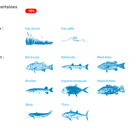
certaines
-35%
 :
Eau douce
Eau salée
 :
Bar (Loup)
Barracuda
Black Bass
Brochet
Espèces exotiques
Peacock Bass
Silure
Thon