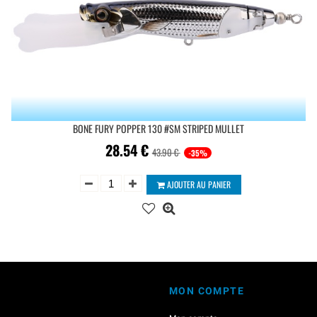
BONE FURY POPPER 130 #SM STRIPED MULLET
28.54
€
43.90 €
-35%
AJOUTER AU PANIER
MON COMPTE