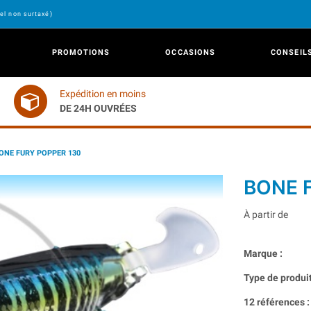
el non surtaxé)
PROMOTIONS
OCCASIONS
CONSEIL
Expédition en moins
DE 24H OUVRÉES
ONE FURY POPPER 130
BONE 
À partir de
Marque :
Type de produit
12 références :