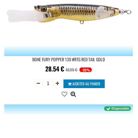
BONE FURY POPPER 130 #RTG RED TAIL GOLD
28.54
€
43.90 €
-35%
AJOUTER AU PANIER
Disponible